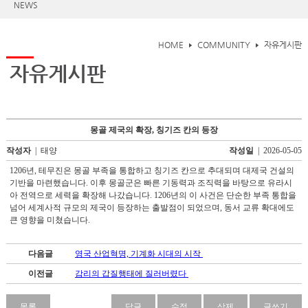
NEWS
HOME
COMMUNITY
자유게시판
자유게시판
몽골 제국의 확장, 칭기즈 칸의 등장
작성자
| 태양
작성일
| 2026-05-05
1206년, 테무진은 몽골 부족을 통합하고 칭기즈 칸으로 추대되며 대제국 건설의
기반을 마련했습니다. 이후 몽골군은 빠른 기동력과 조직력을 바탕으로 유라시
아 전역으로 세력을 확장해 나갔습니다. 1206년의 이 사건은 단순한 부족 통합을
넘어 세계사적 규모의 제국이 등장하는 출발점이 되었으며, 동서 교류 확대에도
큰 영향을 미쳤습니다.
토
토
다음글
영국 산업혁명, 기계화 시대의 시작
사
이
이전글
감리의 갑질행태에 질러버렸다
트
-
토