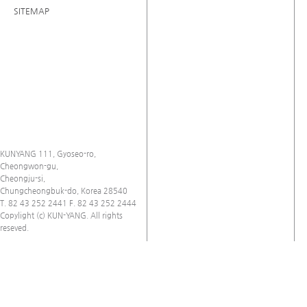
SITEMAP
KUNYANG 111, Gyoseo-ro,
Cheongwon-gu,
Cheongju-si,
Chungcheongbuk-do, Korea 28540
T. 82 43 252 2441 F. 82 43 252 2444
Copylight (c) KUN-YANG. All rights
reseved.