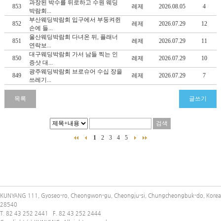
과장된 박수를 뒤로하고 수원 웨딩
853
레제
2026.08.05
4
박람회...
부산웨딩박람회 입구에서 부둥켜쥔
852
레제
2026.07.29
12
손에 들...
울산웨딩박람회 다녀온 뒤, 플래너
851
레제
2026.07.29
11
연락보...
대구웨딩박람회 가서 남들 찍는 인
850
레제
2026.07.29
10
증샷 대...
광주웨딩박람회 브로슈어 수십 장을
849
레제
2026.07.29
7
쓰레기...
1
2
3
4
5
KUNYANG 111, Gyoseo-ro, Cheongwon-gu, Cheongju-si, Chungcheongbuk-do, Korea
28540
T. 82 43 252 2441 F. 82 43 252 2444