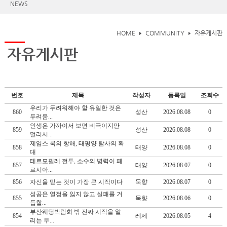
NEWS
HOME
COMMUNITY
자유게시판
자유게시판
번호
제목
작성자
등록일
조회수
우리가 두려워해야 할 유일한 것은
860
성산
2026.08.08
0
두려움...
인생은 가까이서 보면 비극이지만
859
성산
2026.08.08
0
멀리서...
제임스 쿡의 항해, 태평양 탐사의 확
858
태양
2026.08.08
0
대
테르모필레 전투, 소수의 병력이 페
857
태양
2026.08.07
0
르시아...
856
자신을 믿는 것이 가장 큰 시작이다
묵향
2026.08.07
0
성공은 열정을 잃지 않고 실패를 거
855
묵향
2026.08.06
0
듭할...
부산웨딩박람회 밖 진짜 시작을 알
854
레제
2026.08.05
4
리는 두...